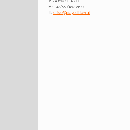
T: +43/1/890 4600
M: +43/660/467 26 90
E:
office@maydell-law.at